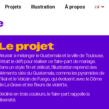
Projets
Illustration
À propos
e
Le projet
Réussir à mélanger le Guatemala et la ville de Toulouse,
c’était le défi pour réaliser ce faire-part de mariage.
Dans un style fin et délicat, l’illustration reprend des
éléments clés du Guatemala, comme les pyramides de
Tikal et le Volcán de Fuego, qui évoluent avec le Dôme
de La Grave et les fleurs de violette.
Décliné en trois couleurs, le faire-part rappelle la
diversité.