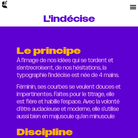
L'indécise
Le principe
À l’image de nos idées qui se tordent et
s’entrecroisent, de nos hésitations, la
typographie l’indécise est née de 4 mains.
Féminin, ses courbes se veulent douces et
impertinentes. Faites pour le titrage, elle
est fière et habille l’espace. Avec la volonté
d’être audacieuse et moderne, elle s’utilise
aussi bien en majuscule qu’en minuscule
Discipline